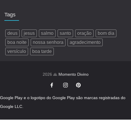
Tags
deus
jesus
salmo
santo
oração
bom dia
boa noite
nossa senhora
agradecimento
versículo
boa tarde
2026 🙏
Momento Divino
Google Play e o logotipo do Google Play são marcas registradas do
Google LLC.