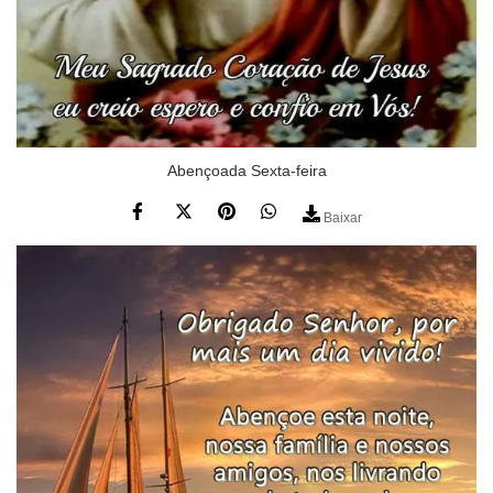
Abençoada Sexta-feira
Baixar