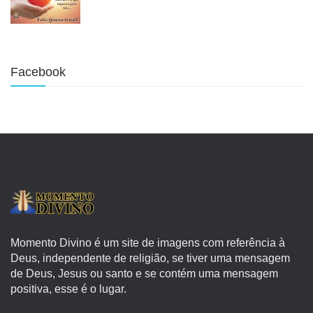
Facebook
Momento Divino é um site de imagens com referência à
Deus, independente de religião, se tiver uma mensagem
de Deus, Jesus ou santo e se contém uma mensagem
positiva, esse é o lugar.