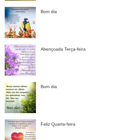
Bom dia
Abençoada Terça-feira
Bom dia
Feliz Quarta-feira