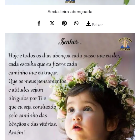
Sexta-feira abençoada
Baixar