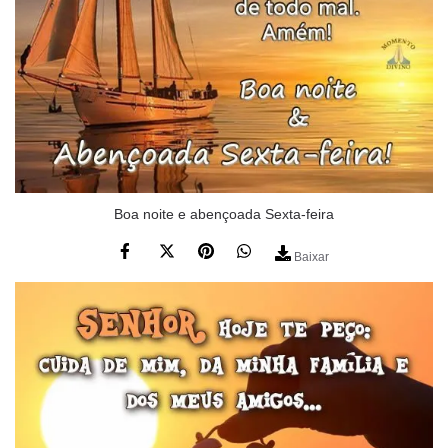
Boa noite e abençoada Sexta-feira
Baixar