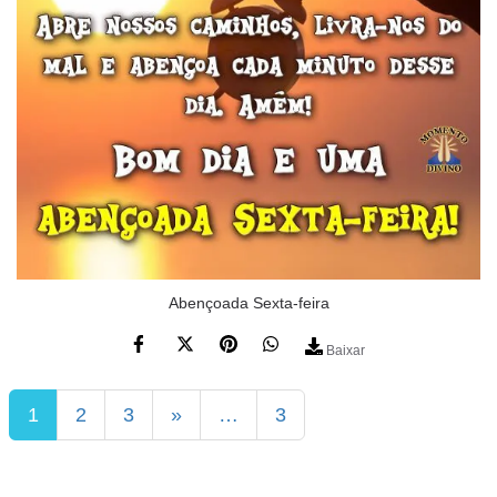
Abençoada Sexta-feira
Baixar
1
2
3
»
…
3