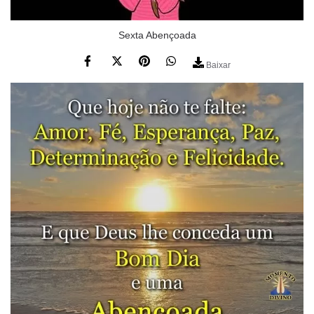
Sexta Abençoada
Baixar