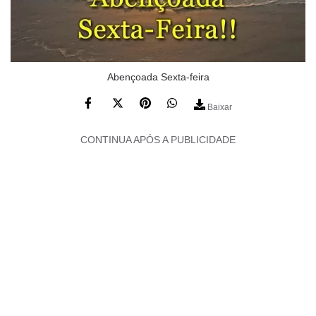
Abençoada Sexta-feira
Baixar
CONTINUA APÓS A PUBLICIDADE