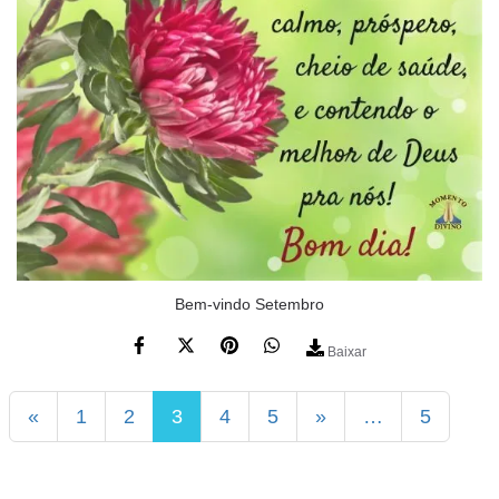
Bem-vindo Setembro
Baixar
«
1
2
3
4
5
»
…
5