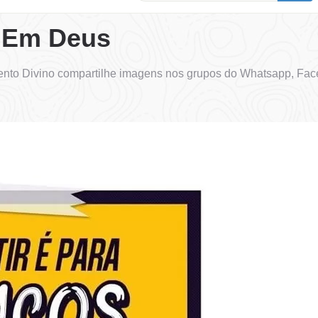
r Em Deus
to Divino compartilhe imagens nos grupos do Whatsapp, Face