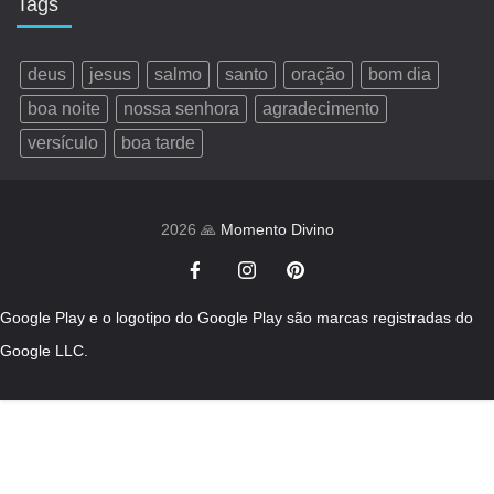
Tags
deus
jesus
salmo
santo
oração
bom dia
boa noite
nossa senhora
agradecimento
versículo
boa tarde
2026 🙏
Momento Divino
Google Play e o logotipo do Google Play são marcas registradas do
Google LLC.