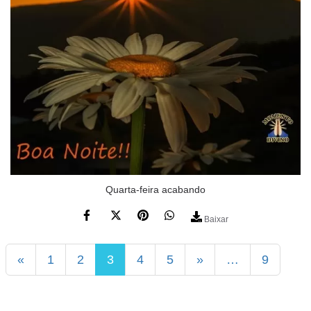
Quarta-feira acabando
Baixar
«
1
2
3
4
5
»
…
9