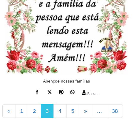
Abençoe nossas famílias
Baixar
«
1
2
3
4
5
»
…
38