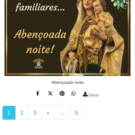
Abençoada noite
Baixar
1
2
3
»
…
3