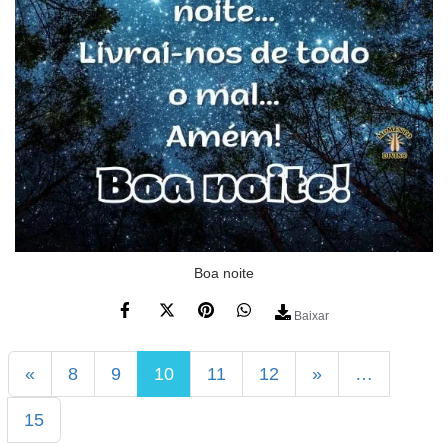
Boa noite
Baixar
«
8
9
10
11
12
»
…
15