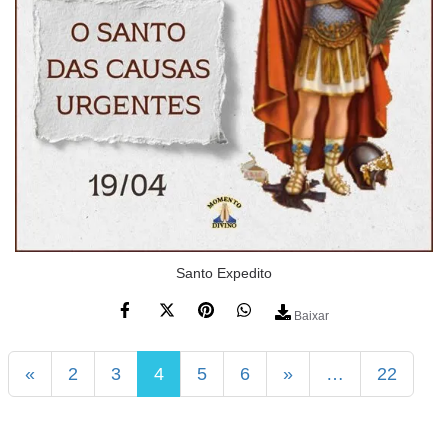
Santo Expedito
Baixar
«
2
3
4
5
6
»
…
22