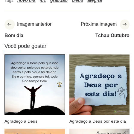
novo dia
luz
gratidão
Deus
alegria
Tags:
Imagem anterior
Próxima imagem
Bom dia
Tchau Outubro
Você pode gostar
Agradeço a Deus
Agradeço a Deus por este dia