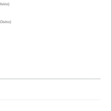
ivino
)
Divino
)