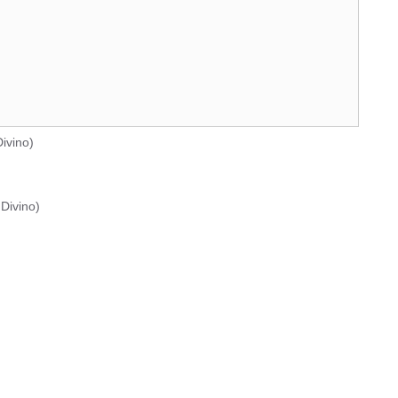
ivino
)
Divino
)