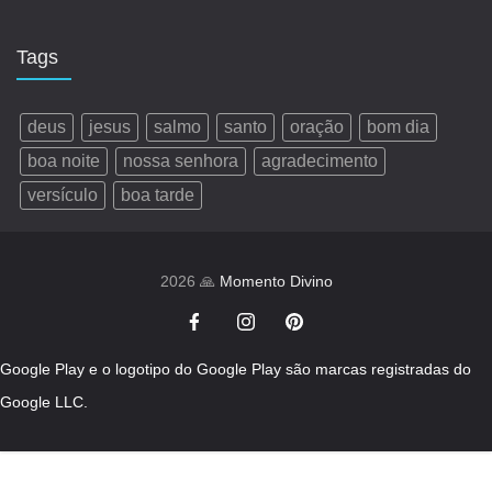
Tags
deus
jesus
salmo
santo
oração
bom dia
boa noite
nossa senhora
agradecimento
versículo
boa tarde
2026 🙏
Momento Divino
Google Play e o logotipo do Google Play são marcas registradas do
Google LLC.