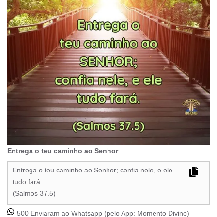
Entrega o teu caminho ao Senhor
Entrega o teu caminho ao Senhor; confia nele, e ele
tudo fará.
(Salmos 37.5)
500 Enviaram ao Whatsapp (pelo App:
Momento Divino
)