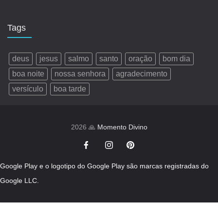
Tags
deus
jesus
salmo
santo
oração
bom dia
boa noite
nossa senhora
agradecimento
versículo
boa tarde
2026 🙏
Momento Divino
Google Play e o logotipo do Google Play são marcas registradas do
Google LLC.