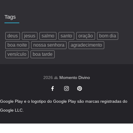
Tags
deus
jesus
salmo
santo
oração
bom dia
boa noite
nossa senhora
agradecimento
versículo
boa tarde
2026 🙏
Momento Divino
Google Play e o logotipo do Google Play são marcas registradas do
Google LLC.