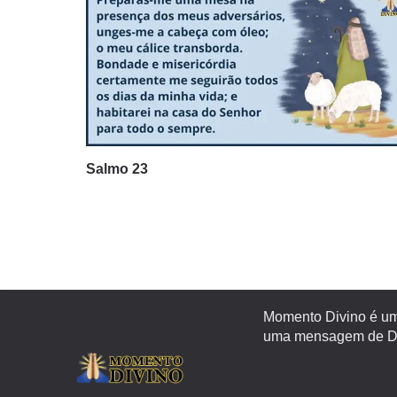
Salmo 23
Momento Divino é um 
uma mensagem de Deu