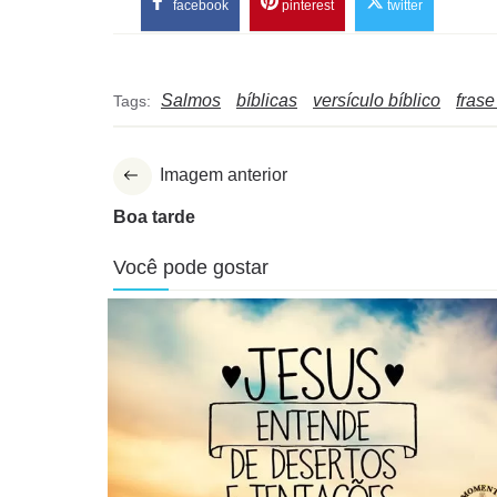
facebook
pinterest
twitter
Salmos
bíblicas
versículo bíblico
frase
Tags:
Imagem anterior
Boa tarde
Você pode gostar