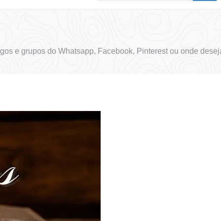
gos e grupos do Whatsapp, Facebook, Pinterest ou onde deseja