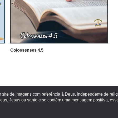
Colossenses 4.5
site de imagens com referência à Deus, independente de religiã
s, Jesus ou santo e se contém uma mensagem positiva, esse 