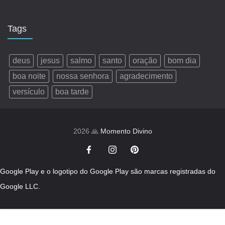
Tags
deus
jesus
salmo
santo
oração
bom dia
boa noite
nossa senhora
agradecimento
versículo
boa tarde
2026 🙏
Momento Divino
Google Play e o logotipo do Google Play são marcas registradas do
Google LLC.