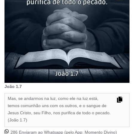
João 1.7
Mas, se andarmos na luz, como ele na luz está,
temos comunhão uns com os outros, e o sangue de
Jesus Cristo, seu Filho, nos purifica de todo o pecado.
(João 1.7)
286 Enviaram ao Whatsapp (pelo App:
Momento Divino
)