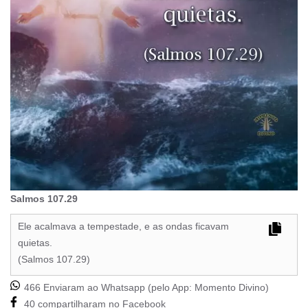
Salmos 107.29
Ele acalmava a tempestade, e as ondas ficavam
quietas.
(Salmos 107.29)
466 Enviaram ao Whatsapp (pelo App:
Momento Divino
)
40 compartilharam no Facebook