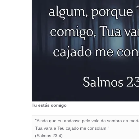
Tu estás comigo
"Ainda que eu andasse pelo vale da sombra da mort
Tua vara e Teu cajado me consolam."
(Salmos 23.4)