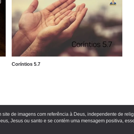
Coríntios 5.7
site de imagens com referência à Deus, independente de religiã
s, Jesus ou santo e se contém uma mensagem positiva, esse 