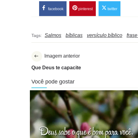
facebook
pinterest
twitter
Salmos
bíblicas
versículo bíblico
frase
Tags:
Imagem anterior
Que Deus te capacite
Você pode gostar