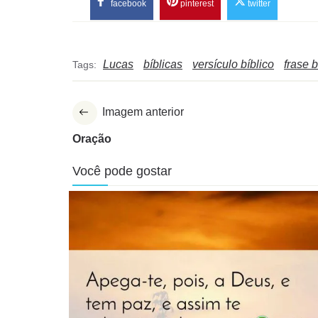
facebook
pinterest
twitter
Lucas
bíblicas
versículo bíblico
frase b
Tags:
Imagem anterior
Oração
Você pode gostar