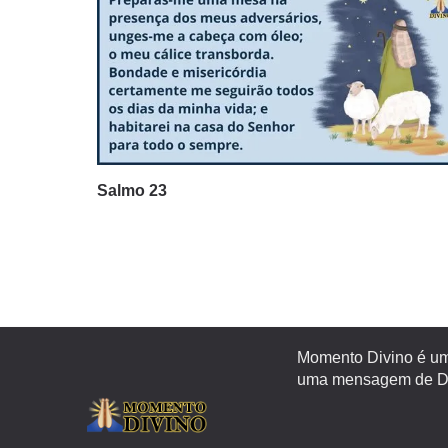
Salmo 23
Momento Divino é um 
uma mensagem de Deu