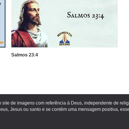
Salmos 23:4
site de imagens com referência à Deus, independente de religiã
s, Jesus ou santo e se contém uma mensagem positiva, esse 