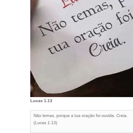
Lucas 1.13
Não temas, porque a tua oração foi ouvida. Creia.
(Lucas 1.13)