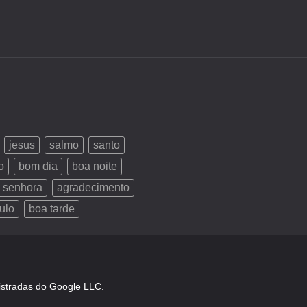
jesus
salmo
santo
o
bom dia
boa noite
 senhora
agradecimento
ulo
boa tarde
istradas do Google LLC.