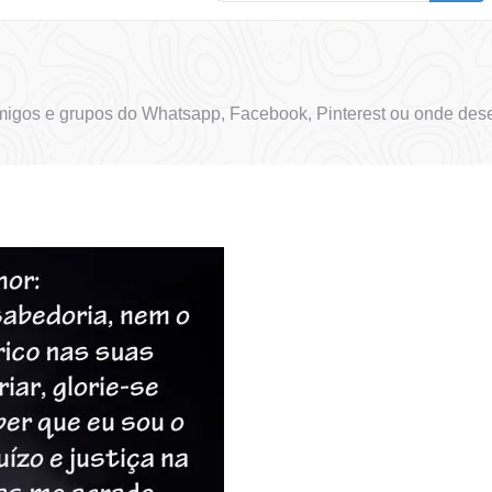
igos e grupos do Whatsapp, Facebook, Pinterest ou onde dese