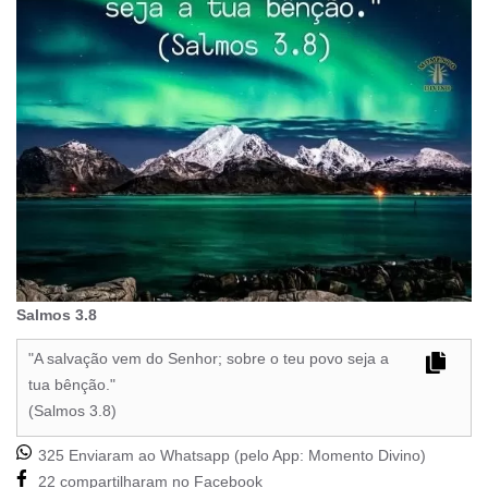
Salmos 3.8
"A salvação vem do Senhor; sobre o teu povo seja a
tua bênção."
(Salmos 3.8)
325 Enviaram ao Whatsapp (pelo App:
Momento Divino
)
22 compartilharam no Facebook