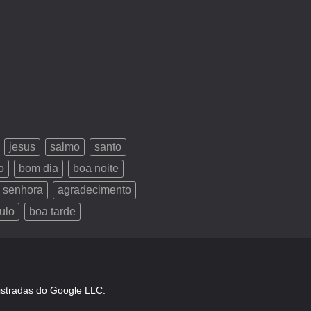
jesus
salmo
santo
o
bom dia
boa noite
 senhora
agradecimento
ulo
boa tarde
istradas do Google LLC.