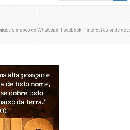
migos e grupos do Whatsapp, Facebook, Pinterest ou onde dese