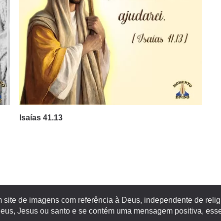
Isaías 41.13
site de imagens com referência à Deus, independente de religiã
s, Jesus ou santo e se contém uma mensagem positiva, esse 