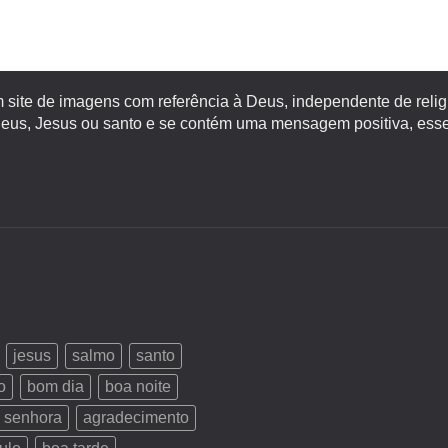
site de imagens com referência à Deus, independente de religiã
s, Jesus ou santo e se contém uma mensagem positiva, esse 
jesus
salmo
santo
o
bom dia
boa noite
 senhora
agradecimento