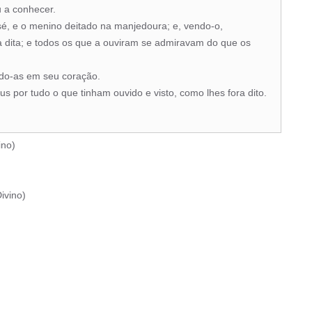
 a conhecer.
sé, e o menino deitado na manjedoura; e, vendo-o,
a dita; e todos os que a ouviram se admiravam do que os
ndo-as em seu coração.
us por tudo o que tinham ouvido e visto, como lhes fora dito.
ino
)
ivino
)