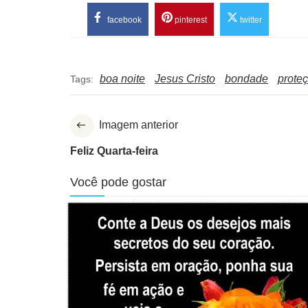
facebook
pinterest
twitter
boa noite
Jesus Cristo
bondade
prote
Tags:
Imagem anterior
Feliz Quarta-feira
Você pode gostar