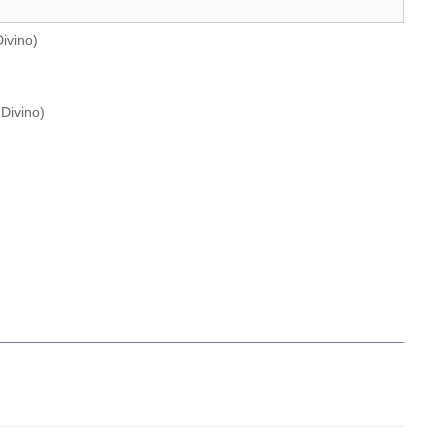
ivino
)
Divino
)