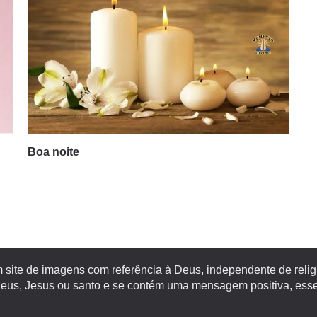
Boa noite
site de imagens com referência à Deus, independente de religiã
s, Jesus ou santo e se contém uma mensagem positiva, esse 