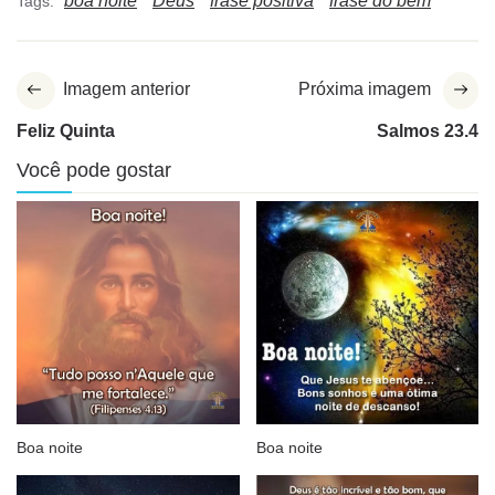
boa noite
Deus
frase positiva
frase do bem
Tags:
Imagem anterior
Próxima imagem
Feliz Quinta
Salmos 23.4
Você pode gostar
Boa noite
Boa noite