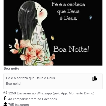
Boa noite
Fé é a certeza que Deus é Deus.
Boa noite!
1258 Enviaram ao Whatsapp (pelo App:
Momento Divino
)
43 compartilharam no Facebook
795 baixaram