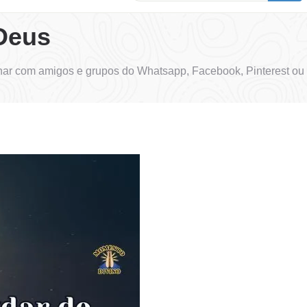
Deus
har com amigos e grupos do Whatsapp, Facebook, Pinterest ou 