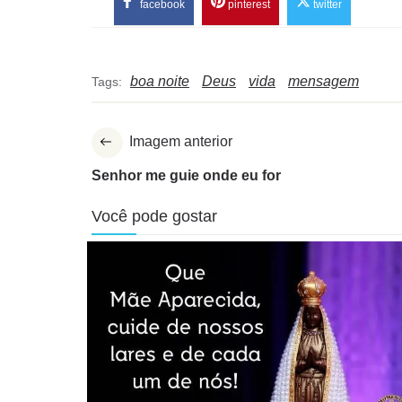
facebook
pinterest
twitter
boa noite
Deus
vida
mensagem
Tags:
Imagem anterior
Senhor me guie onde eu for
Você pode gostar