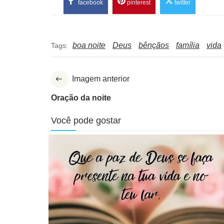
facebook
pinterest
twitter
boa noite
Deus
bênçãos
família
vida
Tags:
Imagem anterior
Oração da noite
Você pode gostar