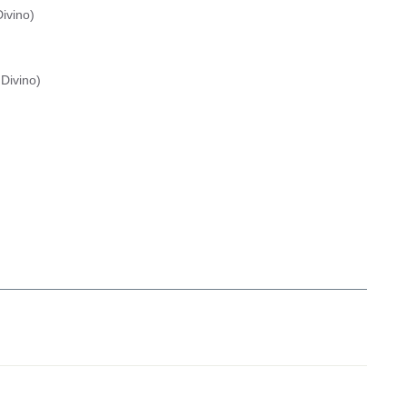
ivino
)
Divino
)