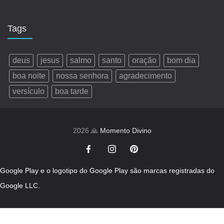
Tags
deus
jesus
salmo
santo
oração
bom dia
boa noite
nossa senhora
agradecimento
versículo
boa tarde
2026 🙏
Momento Divino
Google Play e o logotipo do Google Play são marcas registradas do
Google LLC.