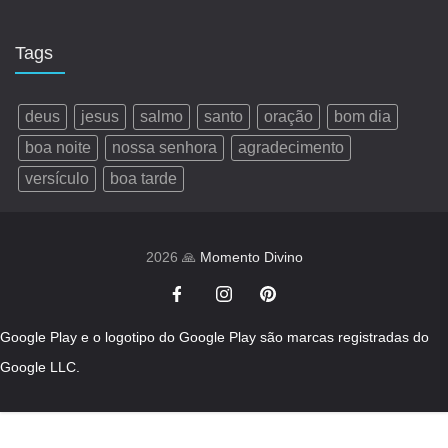
Tags
deus
jesus
salmo
santo
oração
bom dia
boa noite
nossa senhora
agradecimento
versículo
boa tarde
2026 🙏
Momento Divino
Google Play e o logotipo do Google Play são marcas registradas do
Google LLC.