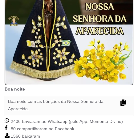
Boa noite
Boa noite com as bênçãos da Nossa Senhora da
Aparecida.
2406 Enviaram ao Whatsapp (pelo App:
Momento Divino
)
80 compartilharam no Facebook
1566 baixaram