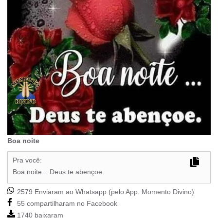
Boa noite
Pra você:
Boa noite... Deus te abençoe.
2579 Enviaram ao Whatsapp (pelo App:
Momento Divino
)
55 compartilharam no Facebook
1740 baixaram