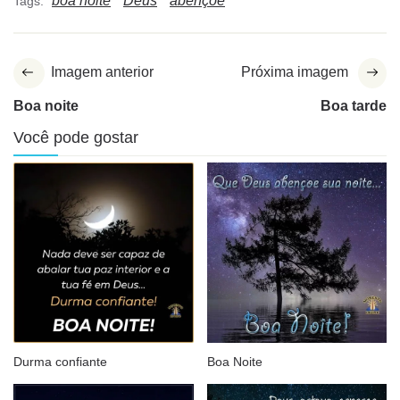
boa noite
Deus
abençoe
Tags:
Imagem anterior
Próxima imagem
Boa noite
Boa tarde
Você pode gostar
Durma confiante
Boa Noite