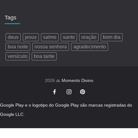
Tags
deus
jesus
salmo
santo
oração
bom dia
boa noite
nossa senhora
agradecimento
versículo
boa tarde
2026 🙏
Momento Divino
Google Play e o logotipo do Google Play são marcas registradas do
Google LLC.