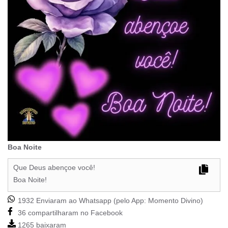
Boa Noite
Que Deus abençoe você!
Boa Noite!
1932 Enviaram ao Whatsapp (pelo App:
Momento Divino
)
36 compartilharam no Facebook
1265 baixaram