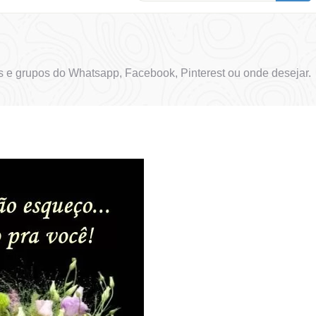
 e grupos do Whatsapp, Facebook, Pinterest ou onde desejar.