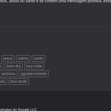
s, Jesus ou santo e se contém uma mensagem positiva, esse 
jesus
salmo
santo
o
bom dia
boa noite
 senhora
agradecimento
ulo
boa tarde
istradas do Google LLC.