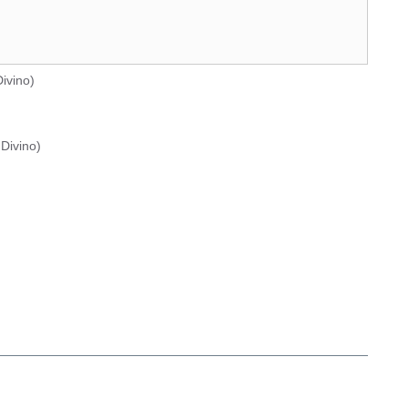
ivino
)
Divino
)