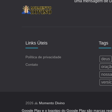
uma mensagem de Deu
Links Úteis
Tags
Política de privacidade
deus
Contato
oraçã
nossa
versíc
2026 🙏
Momento Divino
Google Play e o logotipo do Google Play são marcas reg