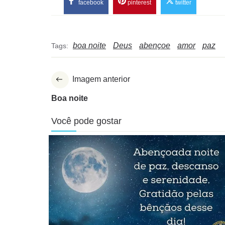
facebook
pinterest
twitter
boa noite
Deus
abençoe
amor
paz
Tags:
Imagem anterior
Boa noite
Você pode gostar