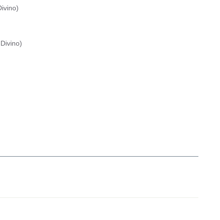
ivino
)
Divino
)