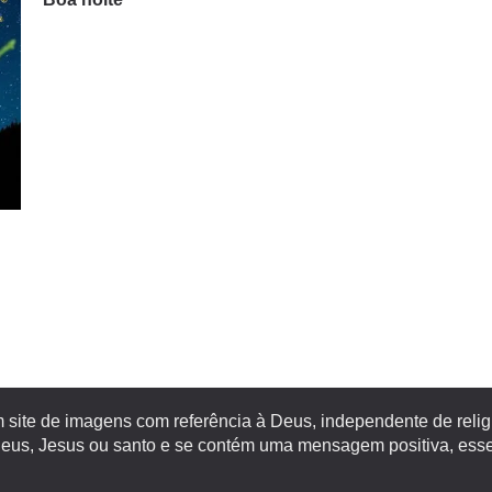
site de imagens com referência à Deus, independente de religiã
s, Jesus ou santo e se contém uma mensagem positiva, esse 