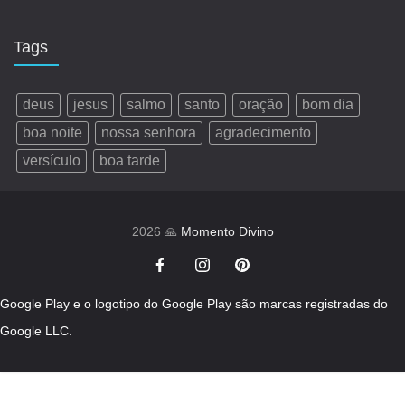
Tags
deus
jesus
salmo
santo
oração
bom dia
boa noite
nossa senhora
agradecimento
versículo
boa tarde
2026 🙏
Momento Divino
Google Play e o logotipo do Google Play são marcas registradas do
Google LLC.