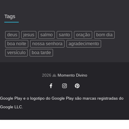
Tags
deus
jesus
salmo
santo
oração
bom dia
boa noite
nossa senhora
agradecimento
versículo
boa tarde
2026 🙏
Momento Divino
Google Play e o logotipo do Google Play são marcas registradas do
Google LLC.