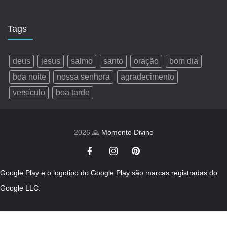
Tags
deus
jesus
salmo
santo
oração
bom dia
boa noite
nossa senhora
agradecimento
versículo
boa tarde
2026 🙏
Momento Divino
Google Play e o logotipo do Google Play são marcas registradas do
Google LLC.