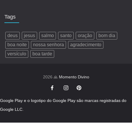
Tags
deus
jesus
salmo
santo
oração
bom dia
boa noite
nossa senhora
agradecimento
versículo
boa tarde
2026 🙏
Momento Divino
Google Play e o logotipo do Google Play são marcas registradas do
Google LLC.