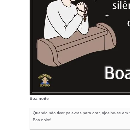
Boa noite
Quando não tiver palavras para orar, ajoelhe-se em s
Boa noite!