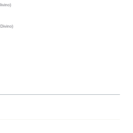
ivino
)
Divino
)