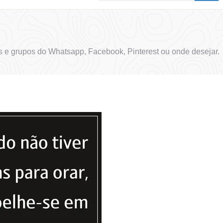
 e grupos do Whatsapp, Facebook, Pinterest ou onde desejar.