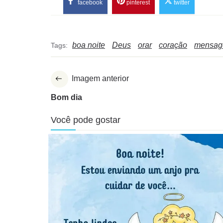
facebook
pinterest
twitter
boa noite
Deus
orar
coração
mensage
Tags:
Imagem anterior
Bom dia
Você pode gostar