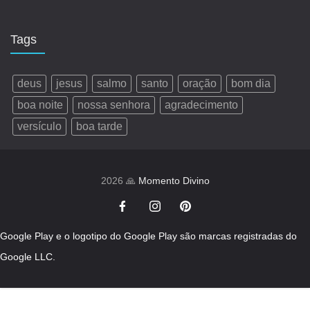
Tags
deus
jesus
salmo
santo
oração
bom dia
boa noite
nossa senhora
agradecimento
versículo
boa tarde
2026 🙏
Momento Divino
Google Play e o logotipo do Google Play são marcas registradas do
Google LLC.