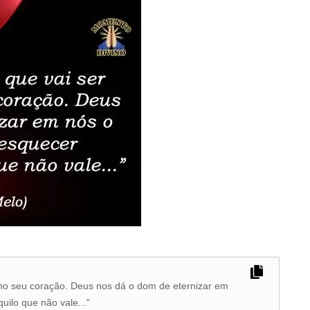
 no seu coração. Deus nos dá o dom de eternizar em
uilo que não vale..."