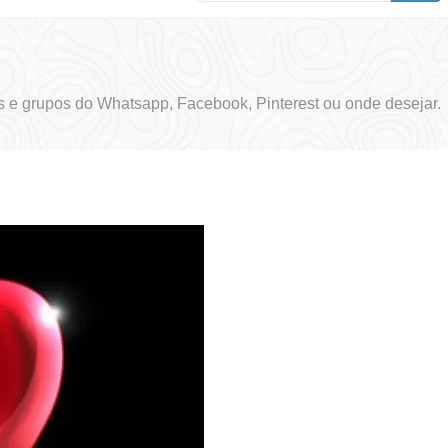
 e grupos do Whatsapp, Facebook, Pinterest ou onde desejar.