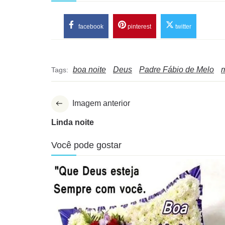
facebook
pinterest
twitter
boa noite
Deus
Padre Fábio de Melo
Tags:
Imagem anterior
Linda noite
Você pode gostar