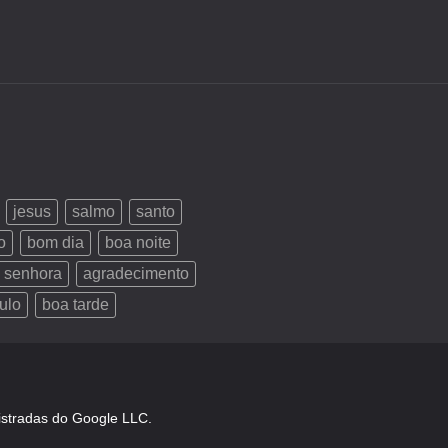
jesus
salmo
santo
o
bom dia
boa noite
 senhora
agradecimento
ulo
boa tarde
istradas do Google LLC.