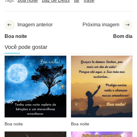
boa noite
paz de Deus
lar
frase
Tags:
Imagem anterior
Próxima imagem
Boa noite
Bom dia
Você pode gostar
Boa noite
Boa noite