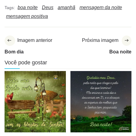
boa noite
Deus
amanhã
mensagem da noite
Tags:
mensagem positiva
Imagem anterior
Próxima imagem
Bom dia
Boa noite
Você pode gostar