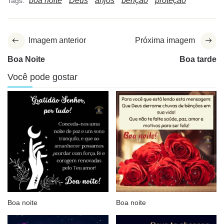
boa noite
Deus
anjos
bênção
proteção
Tags:
Imagem anterior
Próxima imagem
Boa Noite
Boa tarde
Você pode gostar
Boa noite
Boa noite