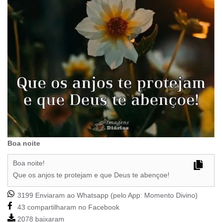
Boa noite
Boa noite!
Que os anjos te protejam e que Deus te abençoe!
3199 Enviaram ao Whatsapp (pelo App:
Momento Divino
)
43 compartilharam no Facebook
2078 baixaram