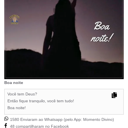
Boa noite
Você tem Deus?
Então fique tranquilo, você tem tudo!
Boa noite!
1580 Enviaram ao Whatsapp (pelo App:
Momento Divino
)
48 compartilharam no Facebook