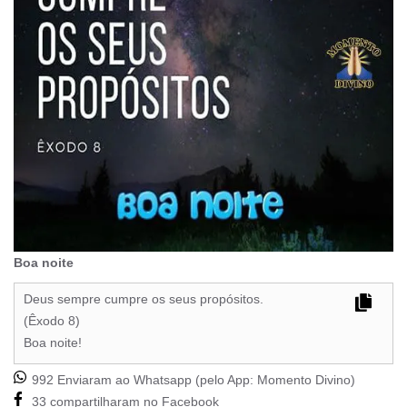
Boa noite
Deus sempre cumpre os seus propósitos.
(Êxodo 8)
Boa noite!
992 Enviaram ao Whatsapp (pelo App:
Momento Divino
)
33 compartilharam no Facebook